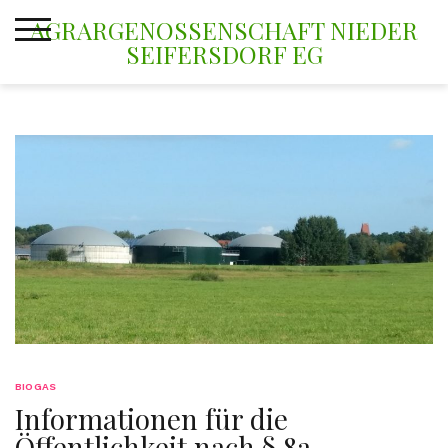
Skip
AGRARGENOSSENSCHAFT NIEDER
to
SEIFERSDORF EG
content
BIOGAS
Informationen für die
Öffentlichkeit nach § 8a