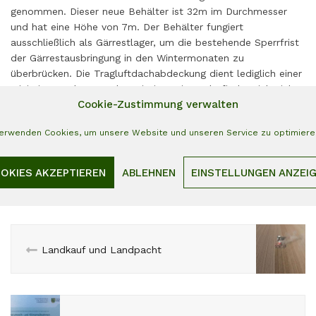
genommen. Dieser neue Behälter ist 32m im Durchmesser
und hat eine Höhe von 7m. Der Behälter fungiert
ausschließlich als Gärrestlager, um die bestehende Sperrfrist
der Gärrestausbringung in den Wintermonaten zu
überbrücken. Die Tragluftdachabdeckung dient lediglich einer
Minimierung der Geruchsemission. Biogas befindet sich nicht
Cookie-Zustimmung verwalten
in diesem Behälter, weil er gastechnisch nicht mit den
anderen Behältern verbunden ist.
verwenden Cookies, um unsere Website und unseren Service zu optimiere
OKIES AKZEPTIEREN
ABLEHNEN
EINSTELLUNGEN ANZEI
Landkauf und Landpacht