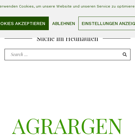
Beiträge für deine Website erstellen. Viel Spaß!
verwenden Cookies, um unsere Website und unseren Service zu optimiere
OKIES AKZEPTIEREN
ABLEHNEN
EINSTELLUNGEN ANZEI
Suche im Heuhaufen
Search
for:
AGRARGEN