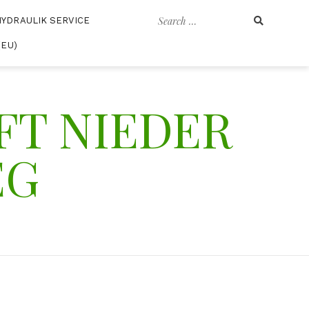
Search
HYDRAULIK SERVICE
for:
(EU)
T NIEDER
EG