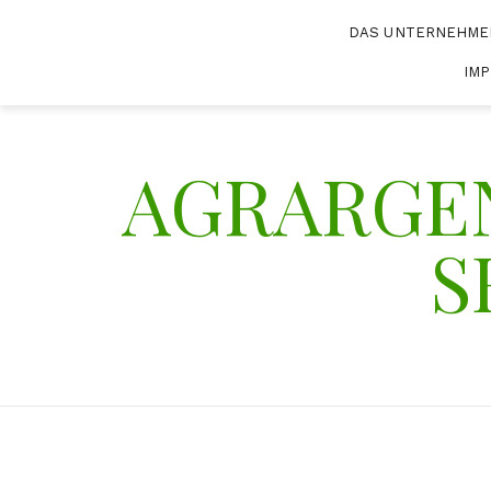
Skip
DAS UNTERNEHME
to
content
IM
AGRARGE
S