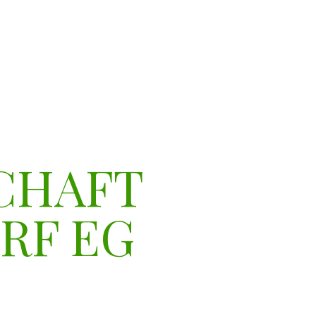
CHAFT
RF EG